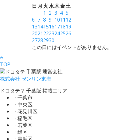
日
月
火
水
木
金
土
1
2
3
4
5
6
7
8
9
10
11
12
13
14
15
16
17
18
19
20
21
22
23
24
25
26
27
28
29
30
この日にはイベントがありません。
TOP
千葉版 運営会社
株式会社 ゼンリン東海
ドコタテ？ 千葉版 掲載エリア
・千葉市
・中央区
・花見川区
・稲毛区
・若葉区
・緑区
・美浜区