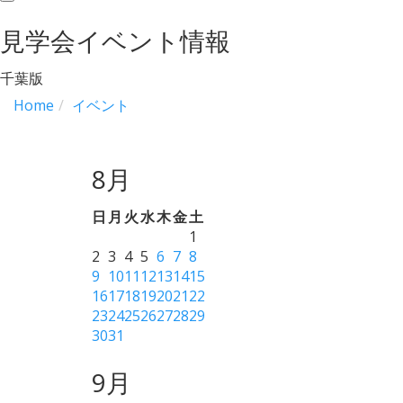
navigation
見学会イベント情報
千葉版
Home
イベント
8月
日
月
火
水
木
金
土
1
2
3
4
5
6
7
8
9
10
11
12
13
14
15
16
17
18
19
20
21
22
23
24
25
26
27
28
29
30
31
9月