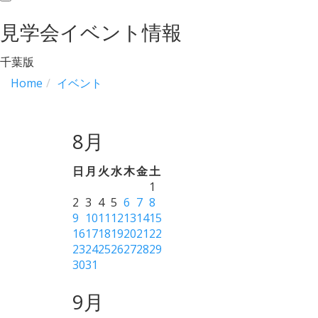
navigation
見学会イベント情報
千葉版
Home
イベント
8月
日
月
火
水
木
金
土
1
2
3
4
5
6
7
8
9
10
11
12
13
14
15
16
17
18
19
20
21
22
23
24
25
26
27
28
29
30
31
9月