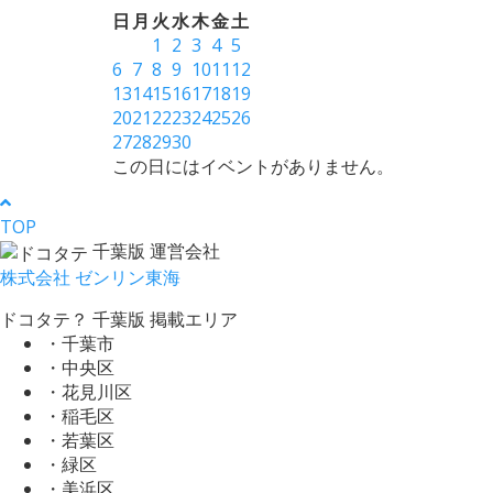
日
月
火
水
木
金
土
1
2
3
4
5
6
7
8
9
10
11
12
13
14
15
16
17
18
19
20
21
22
23
24
25
26
27
28
29
30
この日にはイベントがありません。
TOP
千葉版 運営会社
株式会社 ゼンリン東海
ドコタテ？ 千葉版 掲載エリア
・千葉市
・中央区
・花見川区
・稲毛区
・若葉区
・緑区
・美浜区