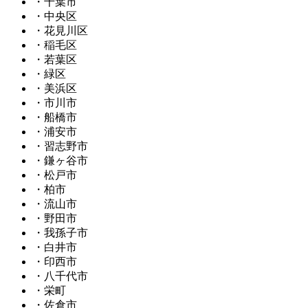
・千葉市
・中央区
・花見川区
・稲毛区
・若葉区
・緑区
・美浜区
・市川市
・船橋市
・浦安市
・習志野市
・鎌ヶ谷市
・松戸市
・柏市
・流山市
・野田市
・我孫子市
・白井市
・印西市
・八千代市
・栄町
・佐倉市